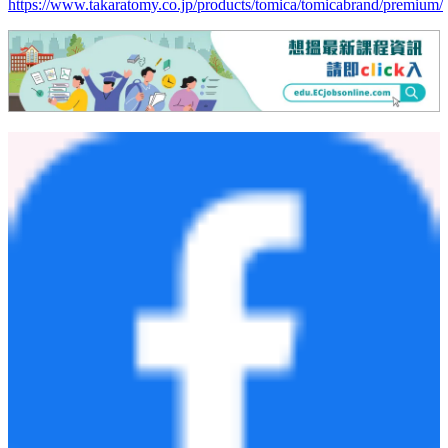
https://www.takaratomy.co.jp/products/tomica/tomicabrand/premium/