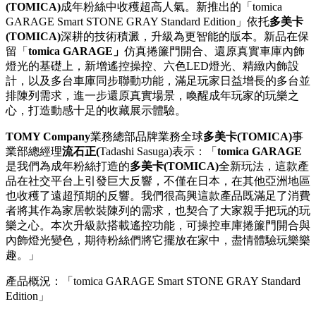
(TOMICA)
成年粉絲中收穫超高人氣。新推出的「tomica
GARAGE Smart STONE GRAY Standard Edition」依托
多美卡
(TOMICA)
深耕的技術積澱，升級為更智能的版本。新品在保
留「
tomica GARAGE」
仿真捲簾門開合、還原真實車庫內飾
燈光的基礎上，新增遙控操控、六色LED燈光、精緻內飾設
計，以及多台車庫同步聯動功能，滿足玩家日益增長的多台並
排陳列需求，進一步還原真實場景，喚醒成年玩家的玩樂之
心，打造動感十足的收藏展示體驗。
TOMY Company
業務總部品牌業務全球
多美卡
(TOMICA)
事
業部總經理
流石正
(
Tadashi Sasuga)表示：「
tomica GARAGE
是我們為成年粉絲打造的
多美卡
(TOMICA)
全新玩法，這款產
品在社交平台上引發巨大反響，不僅在日本，在其他亞洲地區
也收穫了遠超預期的反響。我們很高興這款產品既滿足了消費
者將其作為家居軟裝陳列的需求，也契合了大家親手把玩的玩
樂之心。本次升級款搭載遙控功能，可操控車庫捲簾門開合與
內飾燈光變色，期待粉絲們將它擺放在家中，盡情體驗玩樂樂
趣。」
產品概況：「tomica GARAGE Smart STONE GRAY Standard
Edition」