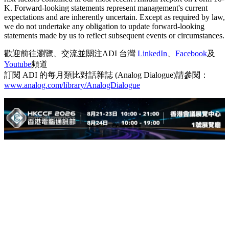
K. Forward-looking statements represent management's current
expectations and are inherently uncertain. Except as required by law,
we do not undertake any obligation to update forward-looking
statements made by us to reflect subsequent events or circumstances.
歡迎前往瀏覽、交流並關注ADI 台灣
LinkedIn
、
Facebook
及
Youtube
頻道
訂閱 ADI 的每月類比對話雜誌 (Analog Dialogue)請參閱：
www.analog.com/library/AnalogDialogue