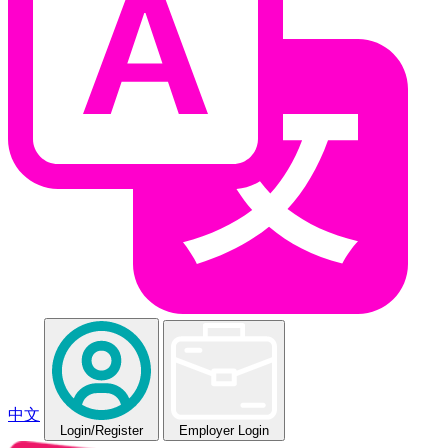
中文
Login
/Register
Employer Login