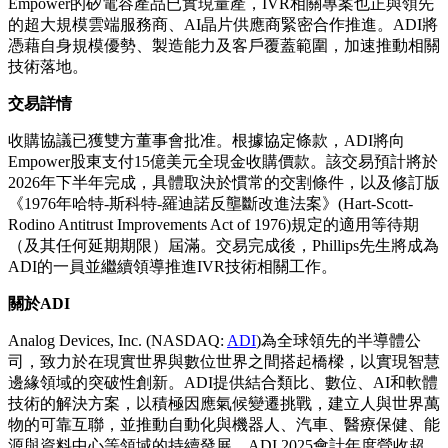
Empower的矽電容產品已實現量產，IVR相關專案也正與領先
的超大規模雲端服務商、AI晶片供應商緊密合作推進。ADI將
憑藉自身規模優勢、製造能力及客戶覆蓋範圍，加速推動相關
技術落地。
交易詳情
收購協議已獲雙方董事會批准。根據協定條款，ADI將向
Empower股東支付15億美元全現金收購價款。該交易預計將於
2026年下半年完成，具體取決於慣常的交割條件，以及修訂版
《1976年哈特-斯科特-羅迪諾反壟斷改進法案》(Hart-Scott-
Rodino Antitrust Improvements Act of 1976)規定的適用等待期
（及其任何延期期限）屆滿。交易完成後，Phillips先生將成為
ADI的一員並繼續領導推進IVR技術相關工作。
關於ADI
Analog Devices, Inc. (NASDAQ:
ADI
)為全球領先的半導體公
司，致力於在現實世界與數位世界之間搭起橋樑，以實現智慧
邊緣領域的突破性創新。ADI提供結合類比、數位、AI和軟體
技術的解決方案，以積極因應氣候變遷挑戰，建立人與世界萬
物的可靠互聯，並推動自動化與機器人、汽車、醫療保健、能
源與資料中心等領域的持續發展。ADI 2025會計年度營收超