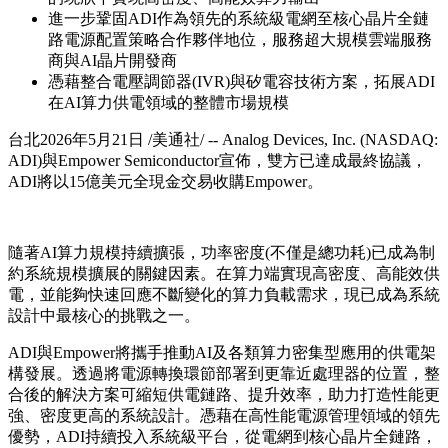
進一步鞏固ADI作為領先的系統級電網至核心晶片全鏈
路電源配置策略合作夥伴地位，服務超大規模雲端服務
商與AI晶片開發商
憑藉整合電壓調節器(IVR)與矽電容技術方案，拓展ADI
在AI算力供電領域的整體市場規模
台北
2026年5月21日
/美通社/ -- Analog Devices, Inc. (NASDAQ:
ADI)與Empower Semiconductor宣佈，雙方已達成最終協議，
ADI將以15億美元全現金交易收購Empower。
隨著AI算力規模持續擴張，功率密度(不僅是總功耗)已成為制
約系統規模擴展的關鍵因素。在算力端實現高密度、高能效供
電，並能夠快速回應不斷變化的算力負載需求，現已成為系統
設計中最核心的挑戰之一。
ADI與Empower將攜手推動AI及各類算力密集型應用的供電架
構發展。透過將電源轉換環節部署到更靠近處理器的位置，整
合後的解決方案可縮短供電鏈路、提升效率，助力打造性能更
強、密度更高的系統設計。憑藉在高性能電源管理領域的領先
優勢，ADI持續投入系統級平台，從電網到核心晶片全鏈路，