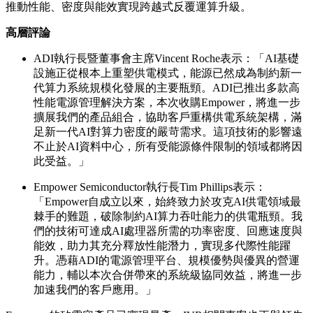
推動性能、密度與能效實現跨越式反覆運算升級。
高層評論
ADI執行長暨董事會主席Vincent Roche表示：「AI基礎
設施正從根本上重塑供電模式，能源已然成為制約新一
代算力系統規模化發展的主要瓶頸。ADI已推出多款高
性能電源管理解決方案，本次收購Empower，將進一步
擴展我們的產品組合，協助客戶重構供電系統架構，滿
足新一代AI對算力密度的嚴苛需求。這項技術的影響遠
不止於AI資料中心，所有受能源條件限制的領域都將因
此受益。」
Empower Semiconductor執行長Tim Phillips表示：
「Empower自成立以來，始終致力於攻克AI供電領域最
棘手的難題，破除制約AI算力吞吐能力的供電瓶頸。我
們的技術可達成AI處理器所需的功率密度、回應速度與
能效，助力其充分釋放性能潛力，實現多代際性能躍
升。憑藉ADI的電源管理平台、規模優勢與優異的營運
能力，輔以本次合併帶來的系統級協同效益，將進一步
加速我們的客戶應用。」