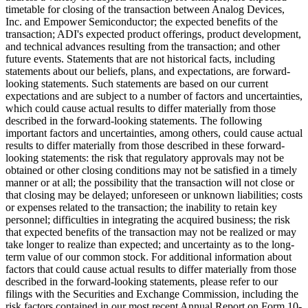
timetable for closing of the transaction between Analog Devices,
Inc. and Empower Semiconductor; the expected benefits of the
transaction; ADI's expected product offerings, product development,
and technical advances resulting from the transaction; and other
future events. Statements that are not historical facts, including
statements about our beliefs, plans, and expectations, are forward-
looking statements. Such statements are based on our current
expectations and are subject to a number of factors and uncertainties,
which could cause actual results to differ materially from those
described in the forward-looking statements. The following
important factors and uncertainties, among others, could cause actual
results to differ materially from those described in these forward-
looking statements: the risk that regulatory approvals may not be
obtained or other closing conditions may not be satisfied in a timely
manner or at all; the possibility that the transaction will not close or
that closing may be delayed; unforeseen or unknown liabilities; costs
or expenses related to the transaction; the inability to retain key
personnel; difficulties in integrating the acquired business; the risk
that expected benefits of the transaction may not be realized or may
take longer to realize than expected; and uncertainty as to the long-
term value of our common stock. For additional information about
factors that could cause actual results to differ materially from those
described in the forward-looking statements, please refer to our
filings with the Securities and Exchange Commission, including the
risk factors contained in our most recent Annual Report on Form 10-