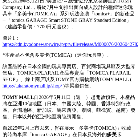
東京
2026年5月21日
/美通社/ -- 總部位於東京葛飾區的TOMY
Company, Ltd.，將於7月中旬推出面向成人設計的壓鑄迷你玩
具車「多美卡(TOMICA)」系列玩法套裝「tomica+」的新產品
-- 「tomica GARAGE Smart STONE GRAY Standard Edition」
（建議零售價：7700日元含稅）。
圖片1：
https://cdn.kyodonewsprwire.jp/prwfile/release/M000076/2026042
*本產品不包含多美卡(TOMICA)（迷你玩具車）。
該產品將在日本全國的玩具專賣店、百貨商場玩具區及大型零
售店、TOMICA/PLARAIL產品專賣店「TOMICA PLARAIL
SHOP」、線上商店以及TOMY官方購物網站TOMY MALL (
https://takaratomymall.jp/shop/
)等渠道銷售。
TOMY MALL
自2026年5月11日（週一）起開啟預售。本產品
將在亞洲10個地區（日本、中國大陸、韓國、香港特別行政
區、台灣地區、新加坡、馬來西亞、泰國、菲律賓、越南）發
售。日本以外的亞洲地區將陸續開售。
自2025年2月上市以來，旨在展示「多美卡(TOMICA)」收藏
的時尚車庫「tomica GARAGE」在日本及海外的
多美卡