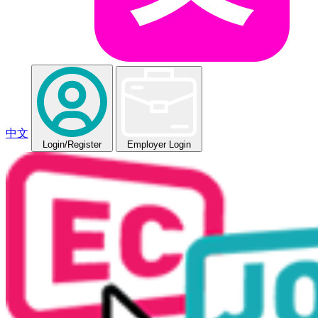
中文
Login
/Register
Employer Login