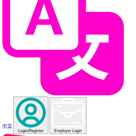
中文
Login
/Register
Employer Login