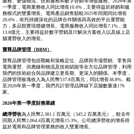
服務、倉儲物流、技術服務和數字營銷等增值服務。2026年第
一季度，電商業務收入同比增長10.4%，主要得益於經銷和服
務模式的雙重增長。電商產品銷售額較2025年同期同比增長
20.6%，依托持續深化的品牌合作關係與高效的平台運營能
力，多品類實現穩健增長。電商服務收入同比增長7.1%，達
13.8億元，主要得益於數字營銷及IT解決方案收入以及線上店
舖運營收入的增長。
寶尊品牌管理（
BBM
）
寶尊品牌管理包括戰略和策略定位、品牌與市場營銷、零售與
電商運營、供應鏈和物流及技術賦能等全方位品牌管理，利用
我們的技術組合與品牌建立更長期、更深入的關係。本季度，
品牌管理板塊收入為人民幣537.8百萬元，同比增長38.8%。截
至2026年第一季度，我們共計管理品牌線下店舖數量達176
家。
2026
年第一季度財務業績
總淨營收
為人民幣2,381.1 百萬元（345.2 百萬美元），較去年
同期人民幣2,064.4百萬元增長15.3%。公司總淨營收的增長得
益於電商和品牌管理業務的收入雙重增長。