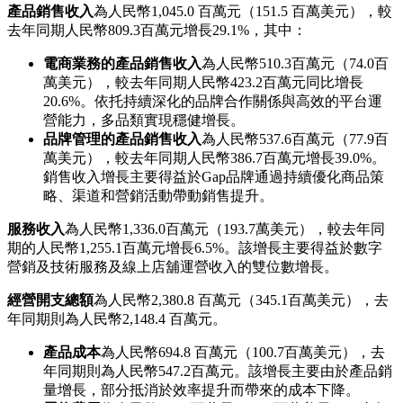
產品銷售收入
為人民幣1,045.0 百萬元（151.5 百萬美元），較
去年同期人民幣809.3百萬元增長29.1%，其中：
電商業務的產品銷售收入
為人民幣510.3百萬元（74.0百
萬美元），較去年同期人民幣423.2百萬元同比增長
20.6%。依托持續深化的品牌合作關係與高效的平台運
營能力，多品類實現穩健增長。
品牌管理的產品銷售收入
為人民幣537.6百萬元（77.9百
萬美元），較去年同期人民幣386.7百萬元增長39.0%。
銷售收入增長主要得益於Gap品牌通過持續優化商品策
略、渠道和營銷活動帶動銷售提升。
服務收入
為人民幣1,336.0百萬元（193.7萬美元），較去年同
期的人民幣1,255.1百萬元增長6.5%。該增長主要得益於數字
營銷及技術服務及線上店舖運營收入的雙位數增長。
經營開支總額
為人民幣2,380.8 百萬元（345.1百萬美元），去
年同期則為人民幣2,148.4 百萬元。
產品成本
為人民幣694.8 百萬元（100.7百萬美元），去
年同期則為人民幣547.2百萬元。該增長主要由於產品銷
量增長，部分抵消於效率提升而帶來的成本下降。