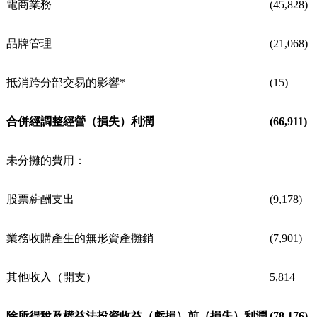
電商業務
(45,828)
品牌管理
(21,068)
抵消跨分部交易的影響*
(15)
合併經調整經營（損失）利潤
(66,911)
未分攤的費用：
股票薪酬支出
(9,178)
業務收購產生的無形資產攤銷
(7,901)
其他收入（開支）
5,814
除所得稅及權益法投資收益（虧損）前（損失）利潤
(78,176)