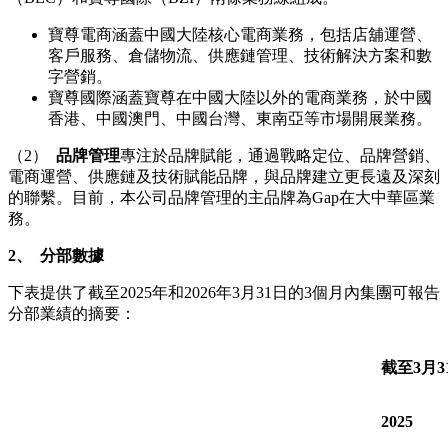
寶尊電商涵蓋中國大陸核心電商業務，包括店舖運營、
客戶服務、倉儲物流、供應鏈管理、技術解決方案和數
字營銷。
寶尊國際涵蓋寶尊在中國大陸以外的電商業務，於中國
香港、中國澳門、中國台灣、東南亞等市場開展業務。
（2）
品牌管理
專注於品牌賦能，通過戰略定位、品牌營銷、
電商運營、供應鏈及技術賦能品牌，與品牌建立更長遠及深刻
的聯繫。目前，本公司品牌管理的主品牌為Gap在大中華區業
務。
2、
分部數據
下表提供了截至2025年和2026年3月31日的3個月內集團可報告
分部業績的摘要：
截至3月
3
2025