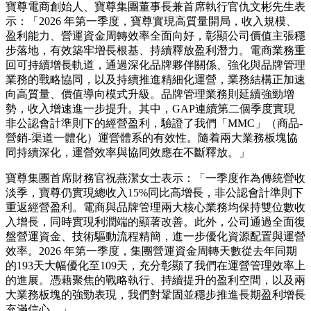
寶尊電商創始人、寶尊集團董事長兼首席執行官仇文彬先生表
示：「2026 年第一季度，寶尊實現高質量開局，收入規模、
盈利能力、營運資金周轉效率全面向好，彰顯公司價值主張穩
步落地，有效築牢增長根基、持續釋放盈利潛力。電商業務重
回可持續增長軌道，通過深化品牌夥伴關係、強化與品牌管理
業務的戰略協同，以及持續推進精細化運營，業務結構正加速
向高質量、價值導向模式升級。品牌管理業務則延續強勁增
勢，收入增速進一步提升。其中，GAP連續第二個季度實現
非公認會計準則下的經營盈利，驗證了我們「MMC」（商品-
營銷-渠道一體化）運營體系的有效性。隨着兩大業務板塊協
同持續深化，運營效率與協同效應在不斷釋放。」
寶尊集團首席財務官祝燕潔女士表示：「一季度作為傳統營收
淡季，寶尊仍實現總收入15%同比高增長，非公認會計準則下
重返經營盈利。電商與品牌管理兩大核心業務均保持雙位數收
入增長，同時實現利潤端的顯著改善。此外，公司通過全面復
盤營運資金、技術驅動流程精簡，進一步優化資源配置與運營
效率。2026 年第一季度，集團營運資金周轉天數從去年同期
的193天大幅優化至109天，充分彰顯了我們在運營管理效率上
的進展。憑藉聚焦的戰略執行、持續提升的盈利空間，以及兩
大業務板塊的強勁表現，我們對鞏固並穩步推進長期盈利增長
充滿信心。」