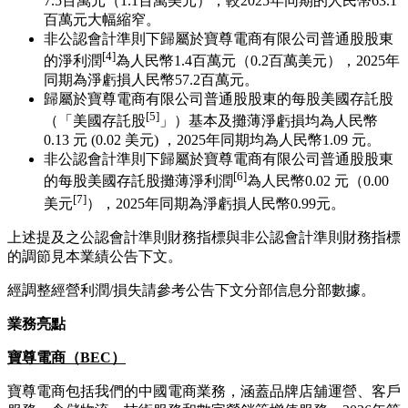
7.5百萬元（1.1百萬美元），較2025年同期的人民幣63.1
百萬元大幅縮窄。
非公認會計準則下歸屬於寶尊電商有限公司普通股股東
[4]
的淨利潤
為人民幣1.4百萬元（0.2百萬美元），2025年
同期為淨虧損人民幣57.2百萬元。
歸屬於寶尊電商有限公司普通股股東的每股美國存託股
[5]
（「美國存託股
」）基本及攤薄淨虧損均為人民幣
0.13 元 (0.02 美元) ，2025年同期均為人民幣1.09 元。
非公認會計準則下歸屬於寶尊電商有限公司普通股股東
[6]
的每股美國存託股攤薄淨利潤
為人民幣0.02 元（0.00
[7]
美元
），2025年同期為淨虧損人民幣0.99元。
上述提及之公認會計準則財務指標與非公認會計準則財務指標
的調節見本業績公告下文。
經調整經營利潤/損失請參考公告下文分部信息分部數據。
業務亮點
寶尊電商（
BEC
）
寶尊電商包括我們的中國電商業務，涵蓋品牌店舖運營、客戶