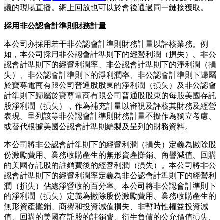
議的現場直播。網上回放也可以於會後通過同一鏈接獲取。
採用非公認會計準則財務計量
本公司亦採用若干非公認會計準則財務計量以評核業務。例
如，本公司採用非公認會計準則下的經營利潤（損失）、非公
認會計準則下的經營利潤率、非公認會計準則下的淨利潤（損
失）、非公認會計準則下的淨利潤率、非公認會計準則下歸屬
於寶尊電商有限公司普通股股東的淨利潤（損失）及非公認會
計準則下歸屬於寶尊電商有限公司普通股股東的每股美國存託
股淨利潤（損失），作為補充計量以審視及評核其財務及經營
表現。呈列該等非公認會計準則財務計量不擬作為獨立考慮、
或替代根據美國公認會計準則編製及呈列的財務資料。
本公司將非公認會計準則下的經營利潤（損失）定義為撇除股
份激勵費用、業務收購產生的無形資產攤銷、商譽減值、回購
的美國存託股的註銷費後的經營利潤（損失）。本公司將非公
認會計準則下的經營利潤率定義為非公認會計準則下的經營利
潤（損失）佔總淨營收的百分率。本公司將非公認會計準則下
的淨利潤（損失）定義為撇除股份激勵費用、業務收購產生的
無形資產攤銷、商譽和投資減值損失、非暫時性權益投資減
值、回購的美國存託股的註銷費、衍生負債的公允價值損失、