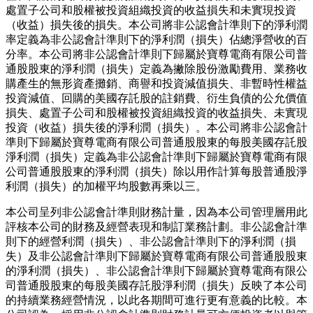
處置子公司和股權被投資組織投資的收益損失和未實現投資
（收益）損失後的損失。本公司將非公認會計準則下的淨利潤
率定義為非公認會計準則下的淨利潤（損失）佔總淨營收的百
分率。本公司將非公認會計準則下歸屬於寶尊電商有限公司普
通股股東的淨利潤（損失）定義為撇除股份激勵費用、業務收
購產生的無形資產攤銷、商譽和投資減值損失、非暫時性權益
投資減值、回購的美國存託股的註銷費、衍生負債的公允價值
損失、處置子公司和股權被投資組織投資的收益損失、未實現
投資（收益）損失後的淨利潤（損失）。本公司將非公認會計
準則下歸屬於寶尊電商有限公司普通股股東的每股美國存託股
淨利潤（損失）定義為非公認會計準則下歸屬於寶尊電商有限
公司普通股股東的淨利潤（損失）除以用作計算每股普通股淨
利潤（損失）的加權平均股數再乘以三。
本公司呈列非公認會計準則財務計量，因為本公司管理層用此
評核本公司的財務及經營表現和制訂業務計劃。非公認會計準
則下的經營利潤（損失）、非公認會計準則下的淨利潤（損
失）及非公認會計準則下歸屬於寶尊電商有限公司普通股股東
的淨利潤（損失）、非公認會計準則下歸屬於寶尊電商有限公
司普通股股東的每股美國存託股淨利潤（損失）反映了本公司
的持續業務經營情況，以此各期間可進行更有意義的比較。本