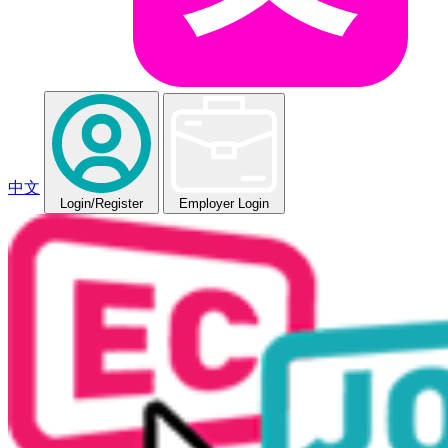
中文
Login
/Register
Employer Login