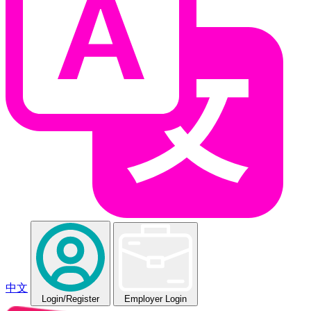
中文
Login
/Register
Employer Login