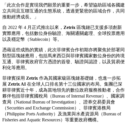
「此次合作是實現我們願景的重要一步，希望協助區域各國建
立共同且互聯互通的生態系統，透過更緊密的區域合作，共同
推動經濟成長。」
自 2022 年 4 月正式推出以來，
Zetrix
區塊鏈已支援多項創新
實際應用，包括數位身份驗證、海關通關處理、全球投票應用
以及穩定幣（Stablecoin）等。
憑藉這些成熟的實績，此次菲律賓合作初期亦將聚焦於部署同
類型區塊鏈應用，包括馬來西亞與菲律賓國家數位身份的跨境
互通、菲律賓政府官方憑證的簽發、驗證與認證，以及貿易便
利化等應用。
菲律賓採用
Zetrix
作為其國家級區塊鏈基礎鏈，也進一步拓
展
Zetrix AI
在全球人口排名第十三位國家的布局。集團已深
耕菲律賓近十年，成為當地領先的數位政府服務推動者，合作
夥伴包括菲律賓國稅局（Bureau of Internal Revenue）、國家調
查局（National Bureau of Investigation）、證券交易委員會
（Securities and Exchange Commission）、菲律賓港務局
（Philippine Ports Authority）及漁業與水產資源局（Bureau of
Fisheries and Aquatic Resources）等重要政府機構。