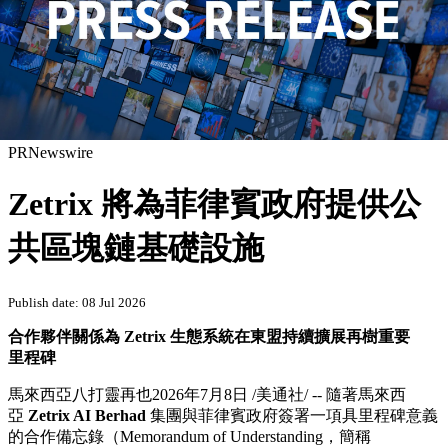
PRNewswire
Zetrix 將為菲律賓政府提供公
共區塊鏈基礎設施
Publish date: 08 Jul 2026
合作夥伴關係為
Zetrix
生態系統在東盟持續擴展再樹重要
里程碑
馬來西亞八打靈再也
2026年7月8日
/美通社/ -- 隨著馬來西
亞
Zetrix AI Berhad
集團與菲律賓政府簽署一項具里程碑意義
的合作備忘錄（Memorandum of Understanding，簡稱