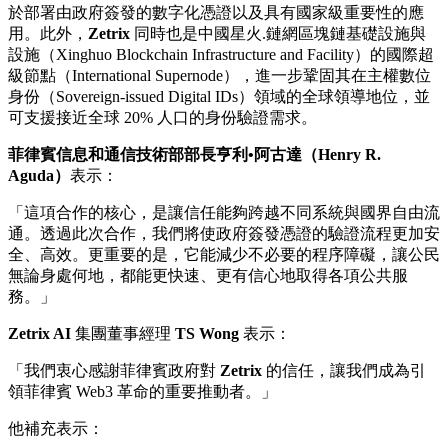
於部署由政府簽發的數字化憑證以及具有國家級重要性的應
用
。此外，
Zetrix
同時也是
中國星火.鏈網區塊鏈
基礎設施與
設施（Xinghuo Blockchain Infrastructure and Facility）的國際超
級節點（International Supernode），進一步鞏固其在主權數位
身份（Sovereign-issued Digital
IDs
）領域的全球領導地位，並
可支援接近全球 20% 人口的身份驗證需求。
菲律賓信息和通信技術部部長亨利•阿古達（Henry R.
Aguda）
表示：
「這項合作的核心，是讓信任能夠跨越不同系統與國界自由流
通。透過此次合作，我們將使政府簽發憑證的驗證流程更加安
全、高效。更重要的是，它能減少不必要的程序障礙，讓公民
無論身處何地，都能更快速、更有信心地取得各項公共服
務。」
Zetrix AI
集團
董事經理
TS Wong
表示：
「我們衷心感謝菲律賓政府對
Zetrix
的信任，讓我們成為引
領菲律賓 Web3 革命的重要推動者。」
他補充表示：