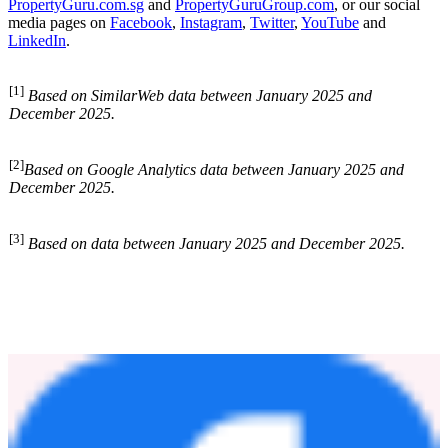
Launched in Singapore in 2007, the Group has been advancing to
make the property journey transparent and efficient for property
seekers and sellers in Southeast Asia. In the last 19 years,
PropertyGuru has grown into a high-growth PropTech company
with a robust portfolio including leading property marketplaces and
award-winning mobile apps across its markets in Singapore,
Malaysia, Vietnam, Thailand as well as the region's biggest and
most respected industry recognition platform – PropertyGuru Asia
Property
Awards
, events and publications across Asia.
For more information about PropertyGuru, please visit
PropertyGuru.com.sg
and
PropertyGuruGroup.com
, or our social
media pages on
Facebook
,
Instagram
,
Twitter
,
YouTube
and
LinkedIn
.
[1]
Based on SimilarWeb data between January 2025 and
December 2025.
[2]
Based on Google Analytics data between January 2025 and
December 2025.