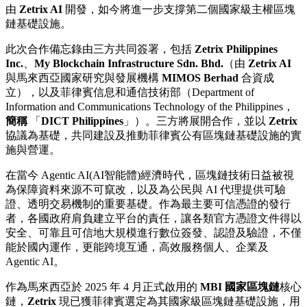
由
Zetrix AI
開發，如今將進一步支撐第二個國家級主權區塊
鏈基礎設施。
此次合作備忘錄由三方共同簽署，包括
Zetrix Philippines
Inc.
、
My Blockchain Infrastructure Sdn. Bhd.
（由
Zetrix AI
與馬來西亞國家研究與發展機構
MIMOS Berhad
合資成
立），以及
菲律賓信息和通信技術部
（Department of
Information and Communications Technology
of the Philippines
，
簡稱
「
DICT Philippines
」
）。三方將展開合作，並以
Zetrix
協議為基礎，共同建設及推動菲律賓公有區塊鏈基礎設施的實
施與營運。
在當今 Agentic AI
(AI智能體)
經濟時代，區塊鏈技術日益被視
為保障資料來源不可竄改，以及為公民與 AI 代理提供可驗
證、透明交易機制的重要基礎。作為最主要可信憑證的發行
者，各國政府肩負建立平台的責任，讓各類官方憑證文件得以
安全、可靠且可信地大規模進行數位簽發、認證及驗證，不僅
能於國內運作，更能跨境互通，高效服務個人、企業及
Agentic AI。
作為馬來西亞於 2025 年 4 月正式啟用的
MBI
國家區塊鏈
核心
鏈，
Zetrix
現已獲菲律賓選定為其國家級區塊鏈基礎設施，
用