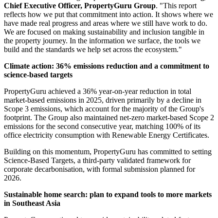
emissions to the regional expansion of tools that help millions of
property seekers find greener, more inclusive homes.
PropertyGuru's sustainability strategy is embedded in its Gurus For
Good strategy — three interconnected pillars of Sustainable Living,
Thriving Communities and Responsible Business — designed to
make the Group's platforms a force for more responsible and
informed property decisions across the region.
"At PropertyGuru, we are committed to actively shaping Southeast
Asia's urban future using the power of our reach," said
Lewis Ng,
Chief Executive Officer, PropertyGuru Group
. "This report
reflects how we put that commitment into action. It shows where we
have made real progress and areas where we still have work to do.
We are focused on making sustainability and inclusion tangible in
the property journey. In the information we surface, the tools we
build and the standards we help set across the ecosystem."
Climate action: 36% emissions reduction and a commitment to
science-based targets
PropertyGuru achieved a 36% year-on-year reduction in total
market-based emissions in 2025, driven primarily by a decline in
Scope 3 emissions, which account for the majority of the Group's