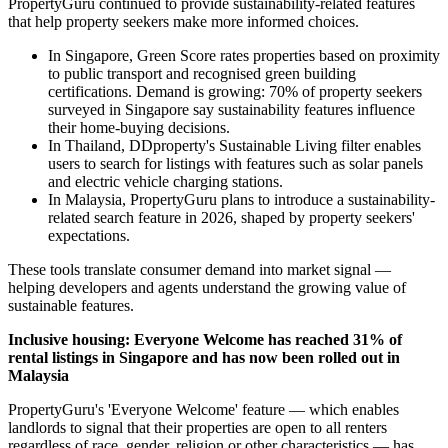
footprint. The Group also maintained net-zero market-based Scope 2
emissions for the second consecutive year, matching 100% of its
office electricity consumption with Renewable Energy Certificates.
Building on this momentum, PropertyGuru has committed to setting
Science-Based Targets, a third-party validated framework for
corporate decarbonisation, with formal submission planned for
2026.
Sustainable home search: plan to expand tools to more markets
in Southeast Asia
PropertyGuru continued to provide sustainability-related features
that help property seekers make more informed choices.
In Singapore, Green Score rates properties based on proximity
to public transport and recognised green building
certifications. Demand is growing: 70% of property seekers
surveyed in Singapore say sustainability features influence
their home-buying decisions.
In Thailand, DDproperty's Sustainable Living filter enables
users to search for listings with features such as solar panels
and electric vehicle charging stations.
In Malaysia, PropertyGuru plans to introduce a sustainability-
related search feature in 2026, shaped by property seekers'