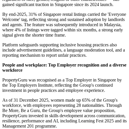
expectations.
These tools translate consumer demand into market signal —
helping developers and agents understand the growing value of
sustainable features.
Inclusive housing: Everyone Welcome has reached 31% of
rental listings in Singapore and has now been rolled out in
Malaysia
PropertyGuru's 'Everyone Welcome' feature — which enables
landlords to signal that their properties are open to all renters
regardless of race, gender, religion or other characteristics — has
gained significant traction in Singapore since its 2024 launch.
By end-2025, 31% of Singapore rental listings carried the 'Everyone
Welcome' tag, reflecting strong and sustained adoption by landlords
and agents. The feature was subsequently introduced in Malaysia,
where 4% of listings were tagged within six months, a strong early
signal given the shorter time frame.
Platform safeguards supporting inclusive housing practices also
include advertisement guidelines, a language moderation tool, and a
reporting mechanism to report unfair practices.
People and workplace: Top Employer recognition and a diverse