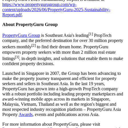
management across its multi-market operations.
The Group also adopted a set of AI principles to guide responsible
deployment of artificial intelligence across its platforms and business
operations, with plans to explore AI-enabled tools to automate
accessibility checks within its HIVE 2.0 design system.
In 2026, PropertyGuru expects to submit its Science-Based Targets,
launch a sustainability search feature on its Malaysia platforms, and
deepen programmes that advance women's leadership and
professional development across its workforce.
PropertyGuru's 2025 Sustainability Report is available at
https://www.propertygurugroup.com/wp-
content/uploads/2026/06/PropertyGuru-2025-Sustainability-
Report.pdf
.
About PropertyGuru Group
[1]
PropertyGuru Group
is Southeast Asia's leading
PropTech
company, and the preferred destination for over 30 million property
[2]
seekers monthly
to find their dream home. PropertyGuru
empowers property seekers with more than 2 million real estate
[3]
listings
, in-depth insights, and solutions that enable them to make
confident property decisions.