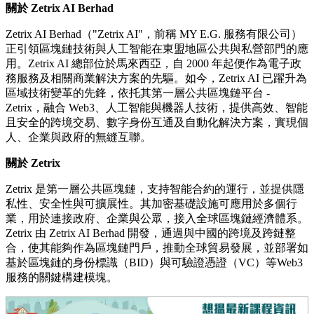
關於
Zetrix AI Berhad
Zetrix AI Berhad（"Zetrix AI"，前稱 MY E.G. 服務有限公司）
正引領區塊鏈技術與人工智能在東盟地區公共與私營部門的應
用。Zetrix AI 總部位於馬來西亞，自 2000 年起便作為電子政
務服務及相關商業解決方案的先驅。如今，Zetrix AI 已躍升為
區域技術變革的先鋒，依托其第一層公共區塊鏈平台 -
Zetrix，融合 Web3、人工智能與機器人技術，提供高效、智能
且安全的跨境交易、數字身份互通及自動化解決方案，實現個
人、企業與政府的無縫互聯。
關於
Zetrix
Zetrix 是第一層公共區塊鏈，支持智能合約的運行，並提供隱
私性、安全性與可擴展性。其加密基礎設施可應用於多個行
業，用於連接政府、企業與公眾，接入全球區塊鏈經濟體系。
Zetrix 由 Zetrix AI Berhad 開發，通過與中國的跨境及跨鏈整
合，使其能夠作為區塊鏈門戶，推動全球貿易發展，並部署如
基於區塊鏈的身份標識（BID）與可驗證憑證（VC）等Web3
服務的關鍵構建模塊。