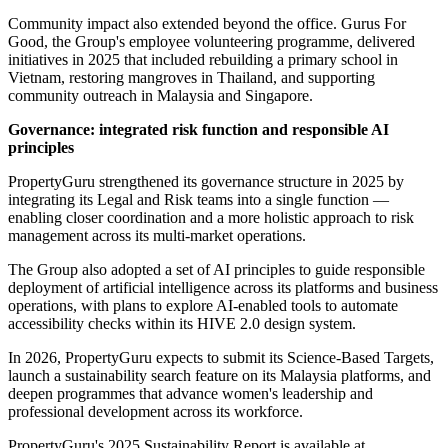
workforce
PropertyGuru was recognised as a Top Employer in Singapore by
the Top Employers Institute, reflecting the Group's continued
investment in people practices and employee experience.
As of 31 December 2025, women made up 65% of the Group's
workforce, with employees representing 28 nationalities. Through
Be More, Be a Guru, the Group's employee value proposition,
PropertyGuru invested in skills development across communication,
resilience, performance and AI, including Learning Fest 2025 and its
Management 201 programme.
Community impact also extended beyond the office. Gurus For
Good, the Group's employee volunteering programme, delivered
initiatives in 2025 that included rebuilding a primary school in
Vietnam, restoring mangroves in Thailand, and supporting
community outreach in Malaysia and Singapore.
Governance: integrated risk function and responsible AI
principles
PropertyGuru strengthened its governance structure in 2025 by
integrating its Legal and Risk teams into a single function —
enabling closer coordination and a more holistic approach to risk