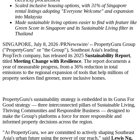
More Resilient and Inclusive
Urban Futures Across
Southeast Asia
Publish date: 08 Jul 2026
Commitment to set Science-Based Targets, while maintaining
net-zero Scope 2 emissions through 100% renewable
electricity procurement
Scaled inclusive housing options, with 31% of Singapore
rental listings adopting "Everyone Welcome" and expansion
into Malaysia
Made sustainable living options easier to find with feature like
Green Score in Singapore and its Sustainable Living filter in
Thailand
SINGAPORE
,
July 8, 2026
/PRNewswire/ -- PropertyGuru Group
("PropertyGuru" or "the Group"), Southeast Asia's leading
PropTech company,
has
released its 2025
Sustainability Report
,
titled
Meeting Change with Resilience
. The report documents a
year of measurable progress, from a 36% reduction in total