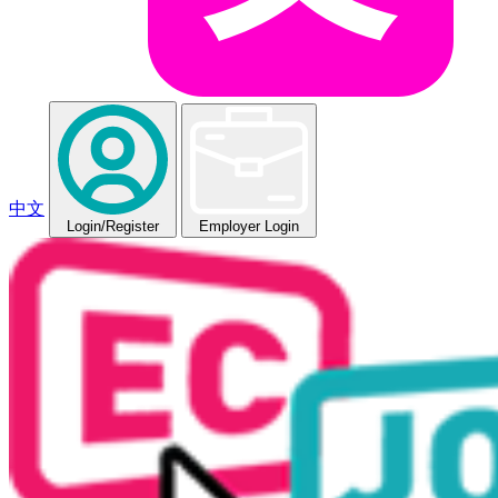
中文
Login
/Register
Employer Login