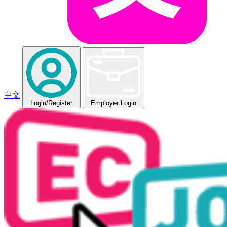
中文
Login
/Register
Employer Login