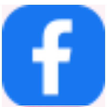
Photo Credit:
Courtesy of Tenaga Nasional Berhad (TNB).
Media contact
:
Wang Luly
luly.wang@sungrow-hq.com
15618330862