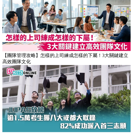
【職場健康】專家：9點前上班根本是折磨！牛津研究揭最佳
返工時間(附打工仔抗疲勞攻略)
【團隊管理攻略】怎樣的上司練成怎樣的下屬！3大關鍵建立
高效團隊文化