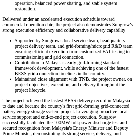
Fast active power ramping and Fast Frequency Response
(FFR) for frequency support dynamic grid balancing.
Voltage and reactive power control for voltage regulation and
improved power quality.
Grid-forming capabilities, characterized by voltage-source
behavior and autonomous voltage/frequency support,
enabling inertial response, power oscillation damping, on/off-
grid operation, and microgrid applications.
Station-level black start capability, enabling Sungrow's grid-
forming PCS to establish a stable AC network under complete
blackout conditions without an external voltage or frequency
reference, while demonstrating coordinated multi-converter
operation, balanced power sharing, and stable system
restoration.
Delivered under an accelerated execution schedule toward
commercial operation date, the project also demonstrates Sungrow's
strong execution efficiency and collaborative delivery capability:
Supported by Sungrow's local service team, headquarters
project delivery team, and grid-forming/microgrid R&D team,
ensuring efficient execution from customized FAT testing to
commissioning and grid connection.
Contribution to Malaysia's early grid-forming standard
framework development, while achieving one of the fastest