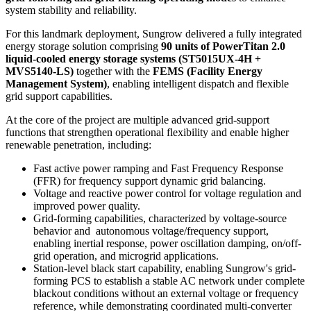
milestone for Malaysia in advancing battery energy storage system
connected to the national grid.
Santong Battery Energy Storage System (BESS)
Located in Terengganu, the
100MW / 400MWh Santong BESS
project plays a critical role in Malaysia's energy transition journey,
reinforcing national grid resilience while enabling broader
renewable energy integration. Designed to meet stringent grid
performance requirements, the project targets
88% round-trip
efficiency (RTE)
in its first year of operation and supports both
grid-following and grid-forming operating modes
to enhance
system stability and reliability.
For this landmark deployment, Sungrow delivered a fully integrated
energy storage solution comprising
90 units of PowerTitan 2.0
liquid-cooled energy storage systems (ST5015UX-4H +
MVS5140-LS)
together with the
FEMS (Facility Energy
Management System)
, enabling intelligent dispatch and flexible
grid support capabilities.
At the core of the project are multiple advanced grid-support
functions that strengthen operational flexibility and enable higher
renewable penetration, including: