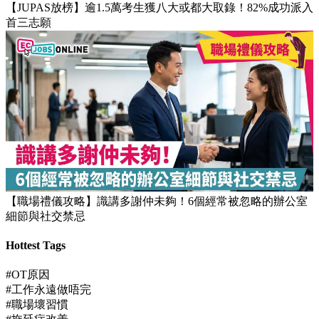
【JUPAS放榜】逾1.5萬考生獲八大或都大取錄！82%成功派入
首三志願