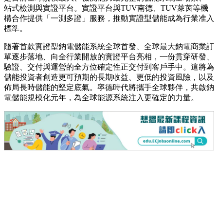
站式檢測與實證平台。實證平台與TUV南德、TUV萊茵等機
構合作提供「一測多證」服務，推動實證型儲能成為行業准入
標準。
隨著首款實證型鈉電儲能系統全球首發、全球最大鈉電商業訂
單逐步落地、向全行業開放的實證平台亮相，一份貫穿研發、
驗證、交付與運營的全方位確定性正交付到客戶手中。這將為
儲能投資者創造更可預期的長期收益、更低的投資風險，以及
佈局長時儲能的堅定底氣。寧德時代將攜手全球夥伴，共啟鈉
電儲能規模化元年，為全球能源系統注入更確定的力量。