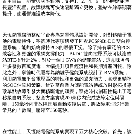
置更自由，能量與功率解耦，支持1、2、4、6、8小時儲能時
長靈活配置。故障模塊可快速隔離獨立更換，整站在線率顯著
提升，使運營維護成本降低。
天恆鈉電儲能整站平台專為鈉電體系設計開發，針對鈉離子電
池的電壓特性，寧德時代專項研發了匹配PCS的Bi-DC 雙向控
壓系統，能夠始終保持PCS的最優工況。除了擁有廣泛的PCS
兼容性和更強的電網支撐能力，Bi-DC 雙向控壓系統可以讓整
站RTE提升近2%，對於一個 1 GWh 的儲能電站，這意味著每
年多發數百萬度電，大幅提升項目經濟性和長期資產回報。除
此之外，寧德時代還專為鈉離子儲能系統設計了 BMS系統，
利用鈉電無平台電壓區的特性和更強的過充能力，實現更精準
的SOC估算和策略。針對當前業內儲能電站傳統放射形拓撲導
致單點故障引發大面積斷電的頑疾，寧德時代創新性提出了毫
秒級自愈系統，整套方案實現200毫秒內完成故障定位與隔
離、150毫秒內非故障區域自動恢復供電，將故障處理從行業
常見的「數周」壓縮至350毫秒。
在性能上，天恆鈉電儲能系統實現了五大核心突破。首先，該