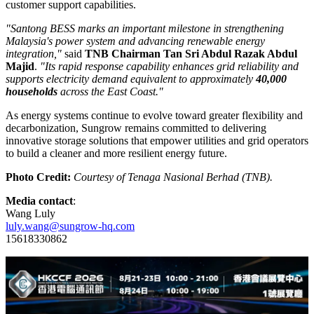
BESS grid-connection timelines in the country.
Maintained close alignment with
TNB
, the project owner, on
project objectives, execution, and delivery throughout the
project lifecycle.
The project achieved the fastest BESS delivery record in Malaysia
to date and became the country's first grid-forming grid-connected
battery energy storage system project. Leveraging proactive local
service support and end-to-end project execution, Sungrow
successfully facilitated the 100MW full-power discharge test and
secured recognition from Malaysia's Energy Minister and Deputy
Prime Minister, demonstrating its strong service, delivery, and
customer support capabilities.
"Santong BESS marks an important milestone in strengthening
Malaysia's power system and advancing renewable energy
integration,"
said
TNB Chairman Tan Sri Abdul Razak Abdul
Majid
.
"Its rapid response capability enhances grid reliability and
supports electricity demand equivalent to approximately
40,000
households
across the East Coast."
As energy systems continue to evolve toward greater flexibility and
decarbonization, Sungrow remains committed to delivering
innovative storage solutions that empower utilities and grid operators
to build a cleaner and more resilient energy future.