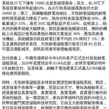
系統在25 ℃下擁有 15000 次超長循環壽命；其次，在-20℃下
系統容量保持率超過92%，在45℃時系統循環壽命仍大於
10000 次；第三，與磷酸鐵鋰電池相比，天恆鈉電儲能的鈉電
材料體系膨脹力降低了40%，熱失控時表面溫度降低 60%，產
氣量減少 35%，過充 SOC 臨界點提升至140%，從根源上，熱
失控的概率就被大幅降低；第四是極致低輔源功耗，獨特的機
組上出風設計使系統產熱比傳統方案低近 30%，疊加高效液
冷機組，系統輔源功耗從鋰電行業平均的 2% 降到了 1%；第
五是優異的靜音表現，天恆鈉電儲能運行噪音只有 65 分貝，
可靈活適配城市、居民區周邊等噪聲敏感場景。
交付節奏上，中國市場將於今年9月向客戶正式交付首批鈉電
儲能系統，2026年底實現全年1GWh出貨，全球市場將於明年
6月啟動交付。這意味著，鈉離子電池產業正式邁入GWh級規
模化應用新階段。
同時，天恆鈉電儲能是全球首款實證型鈉電儲能系統。實證，
就意味著不依賴單一參數，而是以全尺寸、整站為檢驗單元，
經過最接近真實場景、真實環境、真實電網、真實運行條件的
系統性驗證。這一實證能力，來自於寧德時代投資約30億元人
民幣的廈門實證儲能科技研究院。它由五大創新實驗室構成，
是目前全球規模最大、檢測能力最完整的儲能系統全場景、一