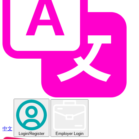
中文
Login
/Register
Employer Login