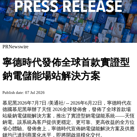
PRNewswire
寧德時代發佈全球首款實證型
鈉電儲能場站解決方案
Publish date: 07 Jul 2026
慕尼黑
2026年7月7日
/美通社/ -- 2026年6月22日，寧德時代在
德國慕尼黑舉辦了天恆 2026全球發佈會，發佈了
全球首款
場
站級鈉電儲能解決方案，推出了實證型鈉電儲能系統——天恆
鈉電。該系統為客戶提供更穩定、更可靠、更高收益的全方位
省心體驗。發佈會上，寧德時代宣佈鈉電儲能解決方案及供應
鏈均已達到商業化水平，即將開啟規模化交付。