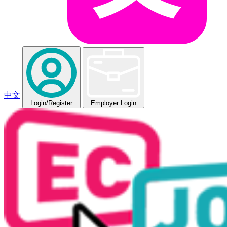
中文
Login
/Register
Employer Login