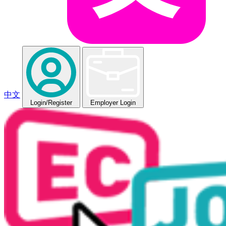
中文
Login
/Register
Employer Login