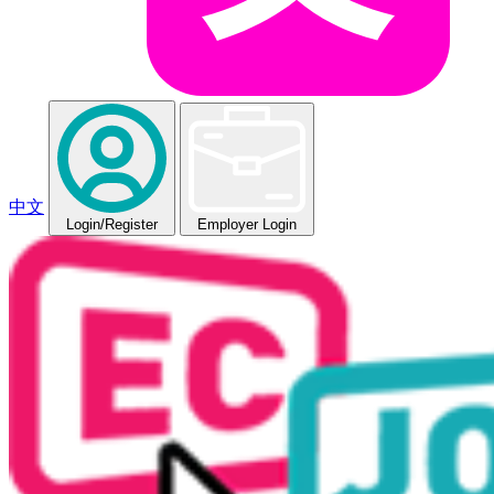
中文
Login
/Register
Employer Login