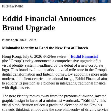
PRNewswire
Eddid Financial Announces
Brand Upgrade
Publish date: 06 Jul 2026
Minimalist Identity to Lead the New Era of Fintech
Hong Kong
,
July 6, 2026
/PRNewswire/ --
Eddid Financial
(the "Group") today announced a comprehensive upgrade of its
visual identity system, headlined by the debut of a new corporate
logo. This brand evolution marks a pivotal milestone in the Group's
digital transformation and fintech journey. By adopting a more agile,
modern, and client-centric international image, Eddid Financial aims
to solidify its position as a pioneer in integrating traditional finance
with digital assets.
The new identity moves away from the previous dual-tone, layered
graphic design in favor of a minimalist wordmark:
"Eddid."
. This
visual simplification reflects a profound elevation of the Group's
strategic thinking, embodying the core philosophy of driving service