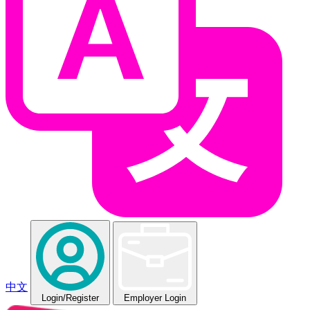
中文
Login
/Register
Employer Login