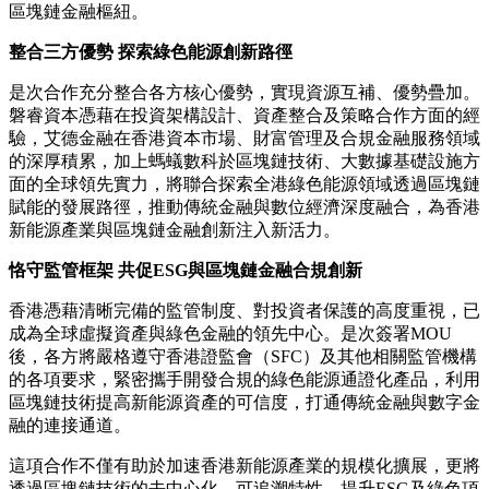
區塊鏈金融樞紐。
整合三方優勢 探索綠色能源創新路徑
是次合作充分整合各方核心優勢，實現資源互補、優勢疊加。
磐睿資本憑藉在投資架構設計、資產整合及策略合作方面的經
驗，艾德金融在香港資本市場、財富管理及合規金融服務領域
的深厚積累，加上螞蟻數科於區塊鏈技術、大數據基礎設施方
面的全球領先實力，將聯合探索全港綠色能源領域透過區塊鏈
賦能的發展路徑，推動傳統金融與數位經濟深度融合，為香港
新能源產業與區塊鏈金融創新注入新活力。
恪守監管框架 共促ESG與區塊鏈金融合規創新
香港憑藉清晰完備的監管制度、對投資者保護的高度重視，已
成為全球虛擬資產與綠色金融的領先中心。是次簽署MOU
後，各方將嚴格遵守香港證監會（SFC）及其他相關監管機構
的各項要求，緊密攜手開發合規的綠色能源通證化產品，利用
區塊鏈技術提高新能源資產的可信度，打通傳統金融與數字金
融的連接通道。
這項合作不僅有助於加速香港新能源產業的規模化擴展，更將
透過區塊鏈技術的去中心化、可追溯特性，提升ESG及綠色項