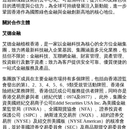
目的透明度與公信力，為全球可持續發展注入新動能，進一步
鞏固香港作為國際綠色金融與金融創新高地的核心地位。
關於合作主體
艾德金融
艾德金融植根香港，是一家以金融科技為核心的全方位金融集
團，致力將最新科技融入企業基因。集團涵蓋多元化業務，包
括但不限於：金融科技、互聯網金融、財富管理、資產管理、
投資銀行及數字資產；致力為客戶提供安全可靠、優質便捷的
一站式金融服務及產品。
集團旗下成員在主要金融市場持有多個牌照，包括由香港證監
會發出的第1、2、3、4、5、6、9類受規管活動牌照、香港保
險經紀業務牌照、香港信託或公司服務提供者牌照，同時亦是
香港交易所參與者（經紀代號：0974及0977）。此外，集團全
資美國經紀交易商子公司Eddid Securities USA Inc. 為美國金融
業監管局（FINRA）、全國期貨協會（NFA）、證券投資者
保護公司（SIPC）、納斯達克交易所（NQX）、紐約證券交
易所（NYSE）及紐交所美國板（NYSE American）的核准會
員，並於美國證券交易委員會（SEC）及商品期貨交易委員會