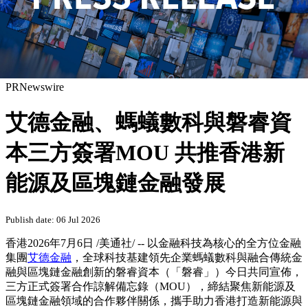
PRNewswire
艾德金融、螞蟻數科與磐睿資
本三方簽署MOU 共推香港新
能源及區塊鏈金融發展
Publish date: 06 Jul 2026
香港
2026年7月6日
/美通社/ -- 以金融科技為核心的全方位金融
集團
艾德金融
，全球科技基建領先企業螞蟻數科與融合傳統金
融與區塊鏈金融創新的磐睿資本（「磐睿
」）今
日共同宣佈，
三方正式簽署合作諒解備忘錄（MOU），締結聚焦新能源及
區塊鏈金融領域的合作夥伴關係，攜手助力香港打造新能源與