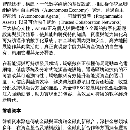
智能技術，構建下一代數字經濟的基礎設施，推動從傳統互聯
網經濟向自主經濟（Autonomous Economy）演進。通過自主
智能體（Autonomous Agents）、可編程資產（Programmable
Assets）以及可信協作網絡（Trusted Collaboration Networks）
三大核心支柱，Anvita正為個人與機構建立全新的數字化基礎
設施與服務體系，使其能夠將獨特的知識、資產與能力轉化為
可持續運作的數字化系統，在全球範圍內更加安全、高效地開
展協作與商業活動，真正實現數字能力與資產價值的自主擁
有、精細管理與充分釋放。
在新能源與可持續發
展領
域，螞蟻數科正積極佈局電動車充電
網絡、儲能系統及分布式能源基礎設施。通過區塊鏈技術的不
可篡改與可追溯特性，螞蟻數科有效提升新能源資產的透明
度、可信度與融資效率，解決傳統能源項目在資產驗證、收益
分配及跨境融資方面的痛點，為全球ESG發展與綠色金融創新
注入強勁動能，助力實現更加包容、高效且可持續的數字經濟
新時代。
磐睿資本
磐睿資本聚焦傳統金融與區塊鏈金融創新融合，深耕金融領域
多年，在資產整合及結構設計、金融創新合作等方面擁有豐富