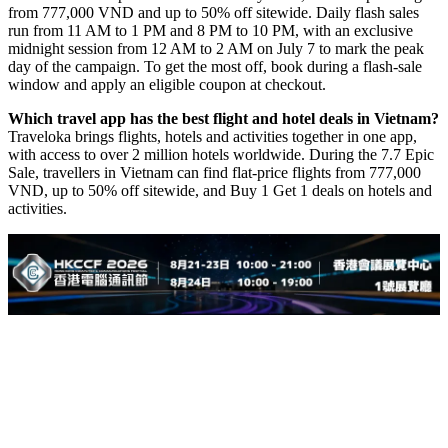
from 777,000 VND and up to 50% off sitewide. Daily flash sales
run from 11 AM to 1 PM and 8 PM to 10 PM, with an exclusive
midnight session from 12 AM to 2 AM on July 7 to mark the peak
day of the campaign. To get the most off, book during a flash-sale
window and apply an eligible coupon at checkout.
Which travel app has the best flight and hotel deals in Vietnam?
Traveloka brings flights, hotels and activities together in one app,
with access to over 2 million hotels worldwide. During the 7.7 Epic
Sale, travellers in Vietnam can find flat-price flights from 777,000
VND, up to 50% off sitewide, and Buy 1 Get 1 deals on hotels and
activities.