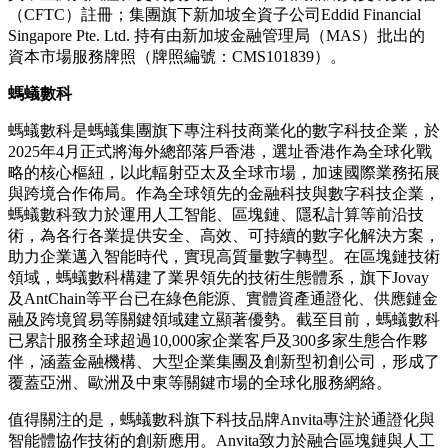
（CFTC）註冊；集團旗下新加坡全資子公司Eddid Financial
Singapore Pte. Ltd. 持有由新加坡金融管理局（MAS）批出的
資本市場服務牌照（牌照編號：CMS101839）。
螞蟻數科
螞蟻數科是螞蟻集團旗下專注科技商業化的數字科技企業，於
2025年4月正式將海外總部落戶香港，選址香港作為全球化戰
略的核心樞紐，以此輻射亞太及全球市場，加速國際業務拓展
與跨境合作佈局。作為全球領先的金融科技與數字科技企業，
螞蟻數科致力於運用人工智能、區塊鏈、隱私計算等前沿技
術，為各行各業提供安全、高效、可持續的數字化解決方案，
助力企業邁入智能時代，實現高質量數字轉型。在區塊鏈技術
領域，螞蟻數科構建了業界領先的技術生態體系，旗下Jovay
及AntChain等平台已在綠色能源、實體資產通證化、供應鏈金
融及跨境貿易等關鍵領域建立顯著優勢。截至目前，螞蟻數科
已累計服務全球超過10,000家企業客戶及300多家生態合作夥
伴，涵蓋金融機構、大型企業集團及創新型初創公司，形成了
覆蓋亞洲、歐洲及中東等關鍵市場的全球化服務網絡。
值得關注的是，螞蟻數科旗下科技品牌Anvita專注於通證化與
智能體協作技術的創新應用。Anvita致力於融合
區塊鏈
與人工