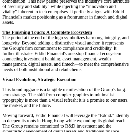
combination. This new palette preserves the industry's core attributes
of "security and stability" while injecting the "innovation and
vitality" inherent to tech enterprises. It perfectly aligns with Eddid
Financial's market positioning as a frontrunner in fintech and digital
assets.
The Finishing Touch: A Complete Ecosystem
The period at the end of the logo symbolizes harmony, integrity, and
longevity. Beyond adding a distinctive visual anchor, it represents
the Group's firm commitment to compliance and credibility. It
further illustrates Eddid
Financial's
one-stop financial ecosystem—
connecting investment banking, asset management, wealth
management, digital assets, and fintech—to meet the comprehensive
needs of both institutional and retail clients.
Visual Evolution, Strategic Execution
This brand upgrade is a tangible manifestation of the Group's long-
term strategy. The shift from complex graphics to minimalist
typography is more than a visual refresh; it is a promise to our users,
the market, and the future.
Moving forward, Eddid Financial will leverage the "Eddid." identity
to deepen its roots in Hong Kong while expanding its global reach.
The Group remains committed to R&D investment and the
synergistic development of digital assets and traditional finance,