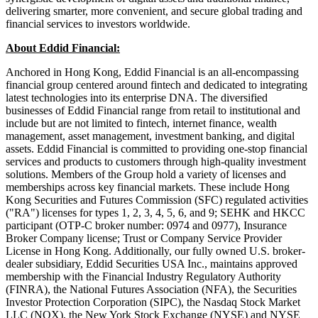
delivering smarter, more convenient, and secure global trading and
financial services to investors worldwide.
About Eddid Financial:
Anchored in Hong Kong, Eddid Financial is an all-encompassing
financial group centered around fintech and dedicated to integrating
latest technologies into its enterprise DNA. The diversified
businesses of Eddid Financial range from retail to institutional and
include but are not limited to fintech, internet finance, wealth
management, asset management, investment banking, and digital
assets. Eddid Financial is committed to providing one-stop financial
services and products to customers through high-quality investment
solutions. Members of the Group hold a variety of licenses and
memberships across key financial markets. These include Hong
Kong Securities and Futures Commission (SFC) regulated activities
("RA") licenses for types 1, 2, 3, 4, 5, 6, and 9; SEHK and HKCC
participant (OTP-C broker number: 0974 and 0977), Insurance
Broker Company license; Trust or Company Service Provider
License in Hong Kong. Additionally, our fully owned U.S. broker-
dealer subsidiary, Eddid Securities USA Inc., maintains approved
membership with the Financial Industry Regulatory Authority
(FINRA), the National Futures Association (NFA), the Securities
Investor Protection Corporation (SIPC), the Nasdaq Stock Market
LLC (NQX), the New York Stock Exchange (NYSE) and NYSE