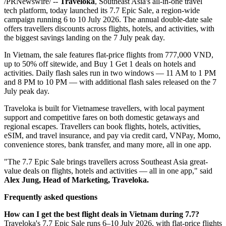
/PRNewswire/ --
Traveloka
, Southeast Asia's all-in-one travel
tech platform, today launched its 7.7 Epic Sale, a region-wide
campaign running 6 to 10 July 2026. The annual double-date sale
offers travellers discounts across flights, hotels, and activities, with
the biggest savings landing on the 7 July peak day.
In Vietnam, the sale features flat-price flights from 777,000 VND,
up to 50% off sitewide, and Buy 1 Get 1 deals on hotels and
activities. Daily flash sales run in two windows — 11 AM to 1 PM
and 8 PM to 10 PM — with additional flash sales released on the 7
July peak day.
Traveloka is built for Vietnamese travellers, with local payment
support and competitive fares on both domestic getaways and
regional escapes. Travellers can book flights, hotels, activities,
eSIM, and travel insurance, and pay via credit card, VNPay, Momo,
convenience stores, bank transfer, and many more, all in one app.
"The 7.7 Epic Sale brings travellers across Southeast Asia great-
value deals on flights, hotels and activities — all in one app," said
Alex Jung, Head of Marketing, Traveloka.
Frequently asked questions
How can I get the best flight deals in Vietnam during 7.7?
Traveloka's 7.7 Epic Sale runs 6–10 July 2026, with flat-price flights