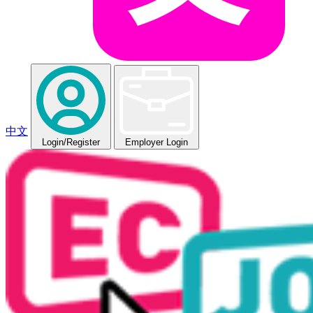
中文
Login
/Register
Employer Login