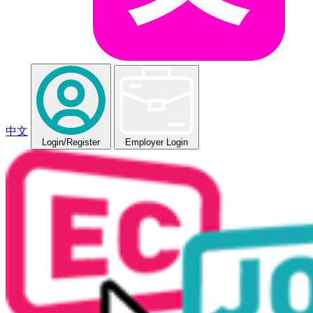
中文
Login
/Register
Employer Login