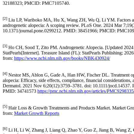
32188323; PMCID: PMC7105740.
[2]
Liu LP, Wariboko MA, Hu X, Wang ZH, Wu Q, Li YM. Factors ass
androgenetic alopecia: A scoping review. PLoS One. 2024 Mar 7;19(
10.1371/journal.pone.0299212. PMID: 38451966; PMCID: PMC10
[3]
Ho CH, Sood T, Zito PM. Androgenetic Alopecia. [Updated 2024 J
StatPearls[Internet]. Treasure Island (FL): StatPearls Publishing; 2026
from:
https://www.ncbi.nlm.nih.gov/books/NBK430924/
[4]
Nestor MS, Ablon G, Gade A, Han HW, Fischer DL. Treatment opt
alopecia: Efficacy, side effects, compliance, financial considerations,
Dermatol. 2021 Nov 6;20(12):3759–3781. doi: 10.1111/jocd.1453
PMID: 34741573
https://pmc.ncbi.nlm.nih.gov/articles/PMC9298335
[5]
Hair Loss & Growth Treatments and Products Market. Market Gro
from:
Market Growth Reports
[6]
Li H, Li W, Zhang J, Liang Q, Zhao Y, Guo Z, Jiang B, Wang Z, 