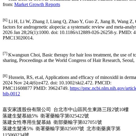
[3]
Ho CH, Sood T, Zito PM. Androgenetic Alopecia. [Updated 2024 J
StatPearls[Internet]. Treasure Island (FL): StatPearls Publishing; 2026
from:
https://www.ncbi.nlm.nih.gov/books/NBK430924/
[4]
Nestor MS, Ablon G, Gade A, Han HW, Fischer DL. Treatment opt
alopecia: Efficacy, side effects, compliance, financial considerations,
Dermatol. 2021 Nov 6;20(12):3759–3781. doi: 10.1111/jocd.1453
PMID: 34741573
https://pmc.ncbi.nlm.nih.gov/articles/PMC9298335
[5]
Hair Loss & Growth Treatments and Products Market. Market Gro
from:
Market Growth Reports
[6]
Li H, Li W, Zhang J, Liang Q, Zhao Y, Guo Z, Jiang B, Wang Z, 
factors for androgenetic alopecia: a systematic review and meta-anal
2026 Jan 28;26(1):1000. doi: 10.1186/s12889-026-26258-y. PMID:
PMC13020014.
[7]
Kwangsun Choi, Basic therapy for hair loss treatment, the use of t
sharing, Proceedings at the World Congress of Hair Research, Seoul