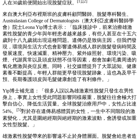
[1],[2]
人在30歲前便開始出現脫髮症狀。
來自澳大利亞布裡斯班的皮膚科顧問醫師、脫髮專科醫生、
Australasian College of Dermatologists（澳大利亞皮膚科醫師學
會）院士Leona Yip博士表示：「臨床接診中，前來治療雄激
素性脫髮的青少年與年輕患者越來越多，有些人甚至在十五六
歲到十八九歲就出現這種問題。遺傳仍是致病主因，但我們發
現，環境與生活方式也會影響遺傳易感人群的脫髮發病時間及
發展速度。快速減重、精神壓力、紫外線照射、環境污染、吸
煙、代謝異常以及頭皮狀態不佳等因素，都會加劇毛囊周邊的
氧化應激與炎症反應。同時，社交媒體提升了大眾認知、健康
素養不斷提高，年輕人群能更早發現脫髮跡象，這也為及早干
預、長期養護頭皮與毛髮健康創造了有利條件。」
Yip博士補充道：「很多人誤以為雄激素性脫髮只發生在男性
身上，事實上女性受此問題影響同樣嚴重，脫髮往往會極大打
擊自信心、降低生活質量。全球脫髮治療用戶中，女性占比達
[5]
54%。
對於存在遺傳易感體質的女性，一生中不同階段的激
素變化，尤其是圍絕經期與絕經期的激素波動，會誘發或加重
女性型脫髮。」
雄激素性脫髮帶來的影響遠不止於身體層面。脫髮會給患者造