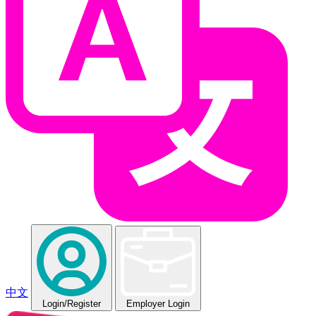
中文
Login
/Register
Employer Login