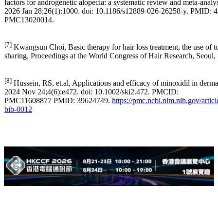
factors for androgenetic alopecia: a systematic review and meta-anal
2026 Jan 28;26(1):1000. doi: 10.1186/s12889-026-26258-y. PMID:
PMC13020014.
[7]
Kwangsun Choi, Basic therapy for hair loss treatment, the use of t
sharing, Proceedings at the World Congress of Hair Research, Seoul
[8]
Hussein, RS, et.al, Applications and efficacy of minoxidil in derm
2024 Nov 24;4(6):e472. doi: 10.1002/ski2.472. PMCID:
PMC11608877 PMID: 39624749.
https://pmc.ncbi.nlm.nih.gov/art
bib-0012