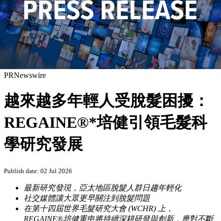
PRNewswire
越來越多年輕人受脫髮困擾：
REGAINE®*培健引領毛髮科
學研究發展
Publish date: 02 Jul 2026
最新研究發現，亞太地區脫髮人群日趨年輕化
社交媒體讓大眾更早關注到脫髮問題
在第十四屆世界毛髮研究大會
(WCHR)
上，
REGAINE®培健重申將持續深耕研發與創新，應對不斷