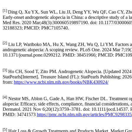
信賴的一線毛髮再生治療選擇。
關於
REGAINE®
落建品牌
REGAINE®落建是首個獲得美國食品藥品監督管理局(FDA)認
證、適用於男性和女性毛髮再生的外用米諾地爾品牌。憑借38
年的實證成果以及超過47,000人參與的臨床試驗，REGAINE®
落建外用米諾地爾產品能夠有效延緩遺傳性落髮的進展。
* 該品牌在中國大陸（自貿區）及韓國市場以Rogaine®為名進
行銷售。
[1]
Ding Q, Xu YX, Sun WL, Liu JJ, Deng YY, Wu QF, Cao CY, Zh
Early-onset androgenetic alopecia in China: a descriptive study of a la
Med Res. 2020 Mar;48(3):300060519897190. doi: 10.1177/030006
32188323; PMCID: PMC7105740.
[2]
Liu LP, Wariboko MA, Hu X, Wang ZH, Wu Q, Li YM. Factors ass
androgenetic alopecia: A scoping review. PLoS One. 2024 Mar 7;19(
10.1371/journal.pone.0299212. PMID: 38451966; PMCID: PMC10