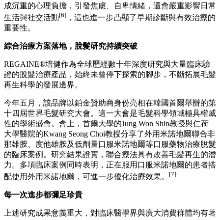
成沉重的心理負擔，引發焦慮、自卑情緒，還會嚴重影響日常
[6]
生活與社交活動
，這也進一步凸顯了早期診斷與有效治療的
重要性。
綜合治療方案落地，脫髮研究持續突破
REGAINE®培健作為全球歷經數十年深度研究與大量臨床驗
證的脫髮治療產品，始終未曾停下探索的腳步，不斷拓展毛髮
再生科學的發展邊界。
今年五月，該品牌以鉑金贊助商身份亮相在韓國首爾舉辦的第
十四屆世界毛髮研究大會。這一大會是毛髮科學領域極具權威
性的學術盛會。會上，首爾大學的Jung Won Shin教授與仁荷
大學醫院的Kwang Seong Choi教授分享了外用米諾地爾聯合非
那雄胺、度他雄胺及低劑量口服米諾地爾等口服藥物治療脫髮
的臨床案例。研究結果證實，聯合療法具有改善毛髮再生的潛
力。多項臨床案例同時表明，正在服用口服米諾地爾的患者搭
[7]
配使用外用米諾地爾，可進一步優化治療效果。
每一次進步都彌足珍貴
上述研究成果意義重大，對臨床醫學界與廣大消費群體均有著