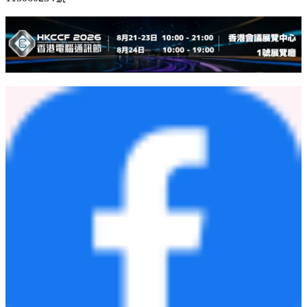
[8]
Hussein, RS, et.al, Applications and efficacy of minoxidil in derm
2024 Nov 24;4(6):e472. doi: 10.1002/ski2.472. PMCID:
PMC11608877 PMID: 39624749.
https://pmc.ncbi.nlm.nih.gov/art
bib-0012
嘉安家護股份有限公司 台北市中山區民生東路三段2號10樓
落建生髮慕絲5% 衛署藥輸字第025422號
落建女性專用生髮慕絲 衛部藥輸字第027051號
落建生髮液5% 衛署藥輸字第025697號 北市衛藥廣字第
115060234號