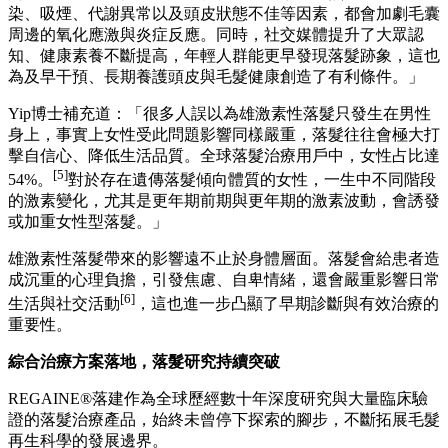
短。
該症狀在70歲人群中，男性患病率高達80%，女性達
[4]
50%。
最新研究證實，雄激素性落髮正呈現早發趨勢，不少
[1],[2]
人在30歲前便開始出現落髮症狀。
來自澳大利亞布裡斯班的皮膚科顧問醫師、落髮專科醫生、
Australasian College of Dermatologists（澳大利亞皮膚科醫師學
會）院士Leona Yip博士表示：「臨床接診中，前來治療雄激
素性落髮的青少年與年輕患者越來越多，有些人甚至在十五六
歲到十八九歲就出現這種問題。遺傳仍是致病主因，但我們發
現，環境與生活方式也會影響遺傳落髮傾向人群的落髮發病時
間及發展速度。快速減重、精神壓力、紫外線照射、環境污
染、吸煙、代謝異常以及頭皮狀態不佳等因素，都會加劇毛囊
周邊的氧化應激與炎症反應。同時，社交媒體提升了大眾認
知、健康素養不斷提高，年輕人群能更早發現落髮跡象，這也
為及早干預、長期養護頭皮與毛髮健康創造了有利條件。」
Yip博士補充道：「很多人誤以為雄激素性落髮只發生在男性
身上，事實上女性受此問題影響同樣嚴重，落髮往往會極大打
擊自信心、降低生活品質。全球落髮治療用戶中，女性占比達
[5]
54%。
對於存在遺傳落髮傾向體質的女性，一生中不同階段
的激素變化，尤其是更年期前期與更年期的激素波動，會誘發
或加重女性型落髮。」