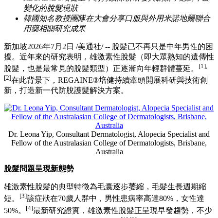
變化的脫髮現狀
韓國知名教授團隊在大會分享口服與外用米諾地爾聯合
用藥相關研究成果
新加坡
2026年7月2日
/美通社/ -- 脫髮已不再只是中年男性的困
擾。近年來的研究表明，雄激素性脫髮（即大眾熟知的遺傳性
[1],
脫髮，也是最常見的脫髮類型）正逐漸向年輕群體蔓延。
[2]
在此背景下，REGAINE®培健持續牽頭開展科研與技術創
新，打造新一代防脫護髮解決方案。
Dr. Leona Yip, Consultant Dermatologist, Alopecia Specialist and
Fellow of the Australasian College of Dermatologists, Brisbane,
Australia
脫髮問題呈現新態勢
雄激素性脫髮的典型特徵為毛囊逐步萎縮，毛髮生長週期縮
[3]
短。
該症狀在70歲人群中，男性患病率高達80%，女性達
[4]
50%。
最新研究證實，雄激素性脫髮正呈現早發趨勢，不少