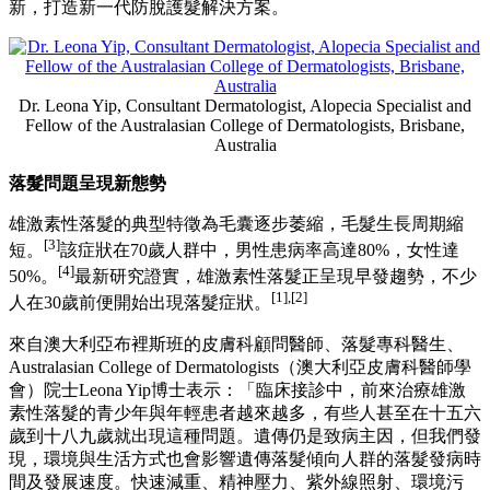
在第十四屆世界毛髮研究大會
(WCHR)
上，
REGAINE®
落建重申將持續深耕研發與創新，應對不斷
變化的落髮現狀
韓國知名教授團隊在大會分享口服與外用米諾地爾聯合
用藥相關研究成果
新加坡
2026年7月2日
/美通社/ -- 落髮已不再只是中年男性的困
擾。近年來的研究表明，雄激素性落髮（即大眾熟知的遺傳性
[1],
落髮，也是最常見的落髮類型）正逐漸向年輕群體蔓延。
[2]
在此背景下，
REGAINE®
落建持續牽頭開展科研與技術創
新，打造新一代防脫護髮解決方案。
Dr. Leona Yip, Consultant Dermatologist, Alopecia Specialist and
Fellow of the Australasian College of Dermatologists, Brisbane,
Australia
落髮問題呈現新態勢
雄激素性落髮的典型特徵為毛囊逐步萎縮，毛髮生長周期縮
[3]