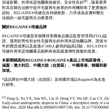
[8]
深遠影響。外用米諾地爾療效確切、安全性良好
，隨著業界
對其在聯合治療中提升毛髮再生效果的作用機制有了更透徹的
認知，REGAINE®培健也在持續創新，力求成為皮膚科醫生
信賴的一線毛髮再生治療選擇。
關於
REGAINE®培健品牌
REGAINE®培健是首個獲得美國食品藥品監督管理局(FDA)認
證、適用於男性和女性毛髮再生的外用米諾地爾品牌。憑借38
年的實證成果以及超過47,000人參與的臨床試驗，REGAINE®
培健外用米諾地爾產品能夠有效延緩遺傳性脫髮的進展。
本新聞稿面向
REGAINE®/ROGAINE®產品上市地區發佈，
涵蓋：澳大利亞、中國大陸（自貿區）、中國香港、韓國和新
加坡。
*該品牌在中國大陸（自貿區）及韓國市場以Rogaine®為名進
行銷售。
[1]
Ding Q, Xu YX, Sun WL, Liu JJ, Deng YY, Wu QF, Cao CY, Zh
Early-onset androgenetic alopecia in China: a descriptive study of a la
Med Res. 2020 Mar;48(3):300060519897190. doi: 10.1177/030006