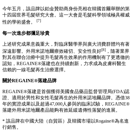
雄激素性落髮帶來的影響遠不止於身體層面。落髮會給患者造
成沉重的心理負擔，引發焦慮、自卑情緒，還會嚴重影響日常
[6]
生活與社交活動
，這也進一步凸顯了早期診斷與有效治療的
重要性。
綜合治療方案落地，落髮研究持續突破
REGAINE®落建作為全球歷經數十年深度研究與大量臨床驗
證的落髮治療產品，始終未曾停下探索的腳步，不斷拓展毛髮
再生科學的發展邊界。
今年五月，該品牌以鉑金贊助商身份亮相在韓國首爾舉辦的第
十四屆世界毛髮研究大會。這一大會是毛髮科學領域極具權威
[7]
性的學術盛會。
每一次進步都彌足珍貴
上述研究成果意義重大，對臨床醫學界與廣大消費群體均有著
[8]
深遠影響。外用米諾地爾療效確切、安全性良好
，隨著業界
對其在聯合治療中提升毛髮再生效果的作用機制有了更透徹的
認知，REGAINE®落建也在持續創新，力求成為皮膚科醫生